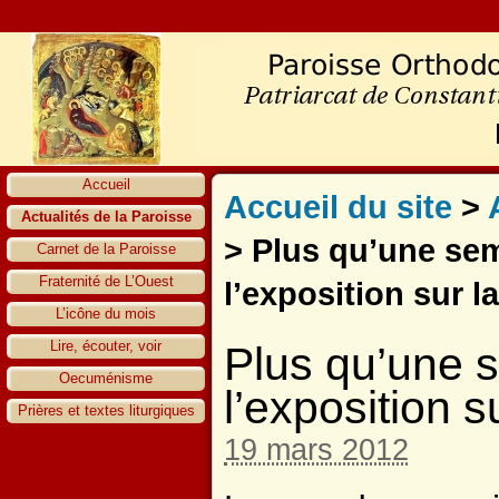
Accueil
Accueil du site
>
Actualités de la Paroisse
>
Plus qu’une sem
Carnet de la Paroisse
Fraternité de L’Ouest
l’exposition sur la
L’icône du mois
Lire, écouter, voir
Plus qu’une s
Oecuménisme
l’exposition su
Prières et textes liturgiques
19 mars 2012