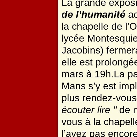
La grande expos
de l’humanité
ac
la chapelle de l’
lycée Montesquie
Jacobins) fermera
elle est prolong
mars à 19h.La pa
Mans s’y est impl
plus rendez-vous 
écouter lire "
de n
vous à la chapell
l’avez pas encore 