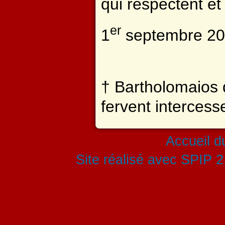
qui respectent et
er
1
septembre 2
† Bartholomaios 
fervent interces
Accueil du
Site réalisé avec SPIP 2