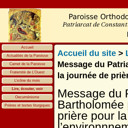
Accueil
Accueil du site
>
Actualités de la Paroisse
Message du Patri
Carnet de la Paroisse
Fraternité de L’Ouest
la journée de prièr
L’icône du mois
Lire, écouter, voir
Message du P
Oecuménisme
Bartholomée 
Prières et textes liturgiques
prière pour la
l’environnne